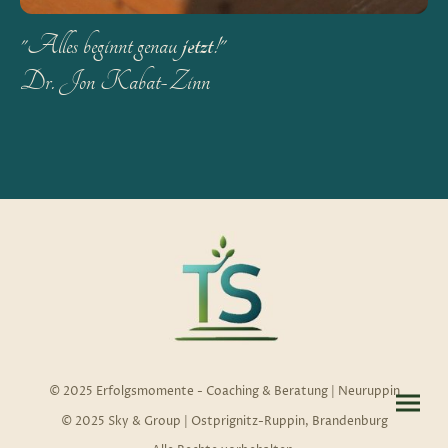
jetzt
"Alles beginnt genau
!"
Dr. Jon Kabat-Zinn
© 2025 Erfolgsmomente - Coaching & Beratung | Neuruppin
© 2025 Sky & Group | Ostprignitz-Ruppin, Brandenburg